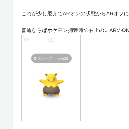
これが少し厄介でARオンの状態からARオフ
普通ならばポケモン捕獲時の右上のにARのON