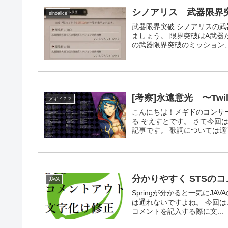
シノアリス 武器限界
sinoalice
武器限界突破 シノアリスの
ましょう。 限界突破はA武器
の武器限界突破のミッション、
[考察]永遠意光 〜Twil
メギド７２
こんにちは！メギドのコンサ
る そえすとです。 さて今回は
記事です。 歌詞については適宜
分かりやすく STSのコ
JAVA
Springが分かると一気にJ
は通れないですよね。 今回は、STS
コメントを記入する際に文...