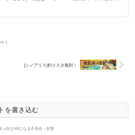
イベ！
[シノアリス]釣りスタ復刻！
トを書き込む
制的に真っ白なARになる不具合・対策