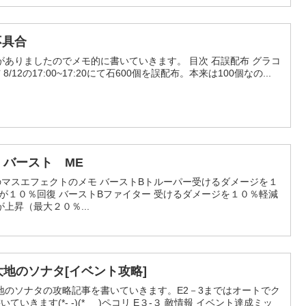
不具合
ありましたのでメモ的に書いていきます。 目次 石誤配布 グラコ
12の17:00~17:20にて石600個を誤配布。本来は100個なの...
 バースト ME
のマスエフェクトのメモ バーストBトルーパー受けるダメージを１
が１０％回復 バーストBファイター 受けるダメージを１０％軽減
上昇（最大２０％...
大地のソナタ[イベント攻略]
地のソナタの攻略記事を書いていきます。E2－3まではオートでク
いきます(*- -)(*_ _)ペコリ E３-３ 敵情報 イベント達成ミッ