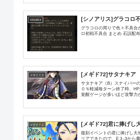
[シノアリス]グラコロ
sinoalice
グラコロの周りで色々不具合が
ロ初戦不具合 まとめ 石誤配布 8/
[メギド72]サタナキア
メギド７２
サタナキア（B）スナイパー
０％軽減毎ターン終了時、HP
覚醒ゲージが多いほど攻撃力が
[メギド72]君に捧げし
メギド７２
復刻イベントの君に捧げし大
リアできたので、E３-3から書いて