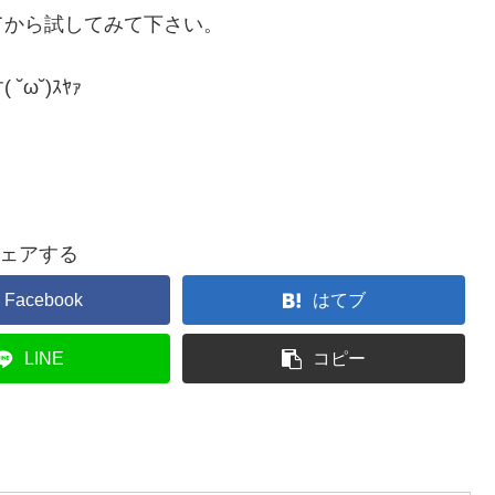
てから試してみて下さい。
˘)ｽﾔｧ
ェアする
Facebook
はてブ
LINE
コピー