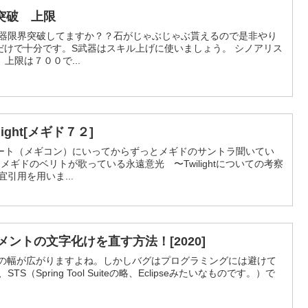
突破 上限
武器限界突破してますか？？石がじゃぶじゃぶ貰えるので是非やり
だけで十分です。S武器はスキル上げに使いましょう。 シノアリス
上限は７００で...
ight[メギド７２]
ート（メギコン）にいってからずっとメギドのサントラ聞いてい
メギドのベリトが歌っている永遠意光 〜Twilightについての考察
引用を用いま...
メントの文字化けを直す方法！[2020]
AVAの幅が広がりますよね。しかしバグはプログラミングには避けて
（Spring Tool Suiteの略、Eclipseみたいなものです。）で